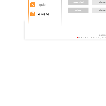
mercoledì
alle o
sabato
alle o
autos
V
ia Facino Cane, 13 _ 1503