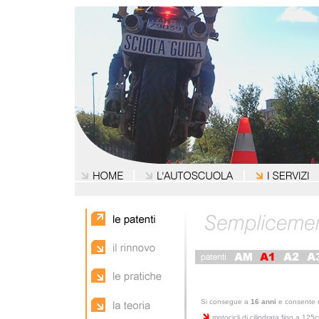
Si consegue a
16 anni
e consente d
motocicli di cilindrata fino a 125