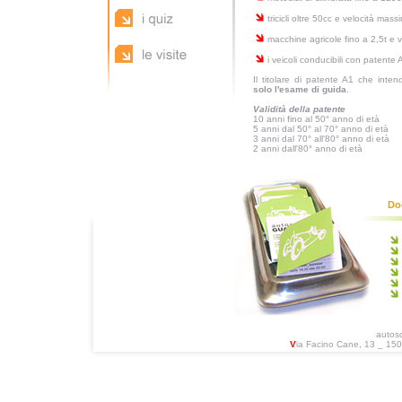
tricicli oltre 50cc e velocità mas
macchine agricole fino a 2,5t e v
i veicoli conducibili con patente
Il titolare di patente A1 che inte
solo l'esame di guida
.
Validità della patente
10 anni fino al 50° anno di età
5 anni dal 50° al 70° anno di età
3 anni dal 70° all'80° anno di età
2 anni dall'80° anno di età
Doc
autos
V
ia Facino Cane, 13 _ 1503